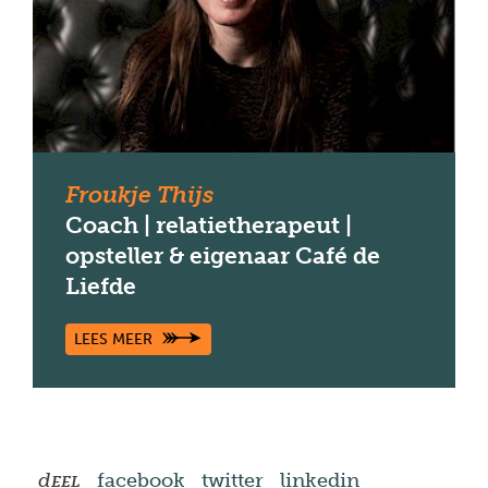
Froukje Thijs
Coach | relatietherapeut |
opsteller & eigenaar Café de
Liefde
LEES MEER
d
facebook
twitter
linkedin
EEL