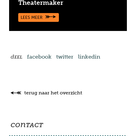
Theatermaker
LEES MEER
d
facebook
twitter
linkedin
EEL
terug naar het overzicht
con
TACT