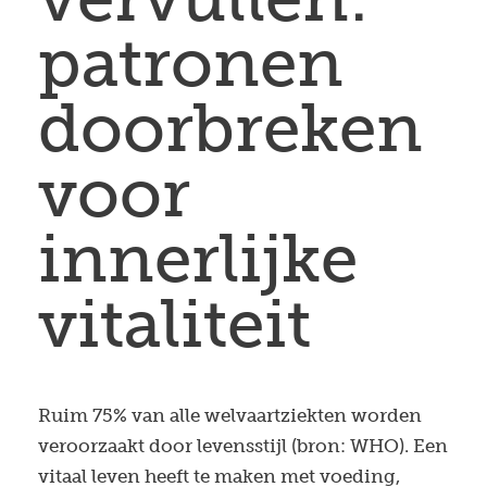
patronen
doorbreken
voor
innerlijke
vitaliteit
Ruim 75% van alle welvaartziekten worden
veroorzaakt door levensstijl (bron: WHO). Een
vitaal leven heeft te maken met voeding,