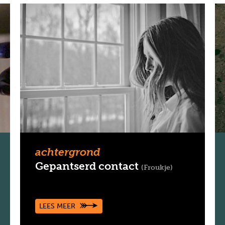
achtergrond
Gepantserd contact
Froukje
LEES MEER