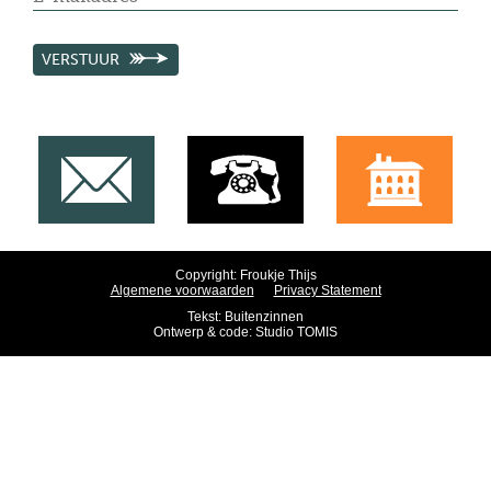
VERSTUUR
Copyright: Froukje Thijs
Algemene voorwaarden
Privacy Statement
Tekst:
Buitenzinnen
Ontwerp & code:
Studio TOMIS