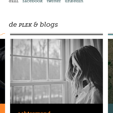
d
facebook
twitter
linkedin
EEL
de
& blogs
PLEK